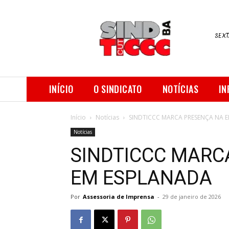
SEXT
INÍCIO
O SINDICATO
NOTÍCIAS
IN
Início
Notícias
SINDTICCC MARCA PRESENÇA NA E
Notícias
SINDTICCC MARC
EM ESPLANADA
Por
Assessoria de Imprensa
-
29 de janeiro de 2026