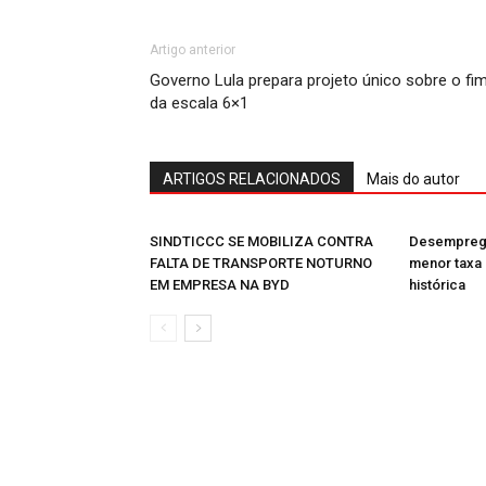
Artigo anterior
Governo Lula prepara projeto único sobre o fi
da escala 6×1
ARTIGOS RELACIONADOS
Mais do autor
SINDTICCC SE MOBILIZA CONTRA
Desemprego
FALTA DE TRANSPORTE NOTURNO
menor taxa 
EM EMPRESA NA BYD
histórica