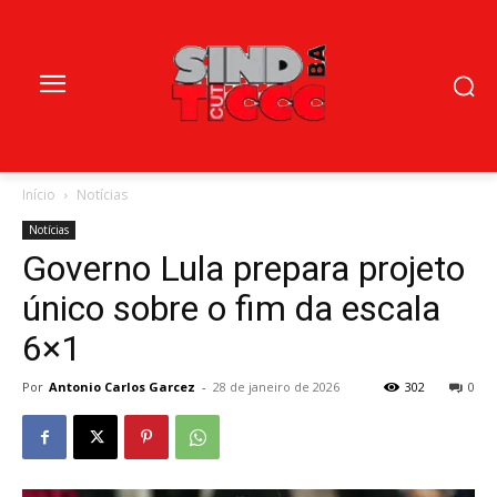
Início
Notícias
Notícias
Governo Lula prepara projeto
único sobre o fim da escala
6×1
Por
Antonio Carlos Garcez
-
28 de janeiro de 2026
302
0