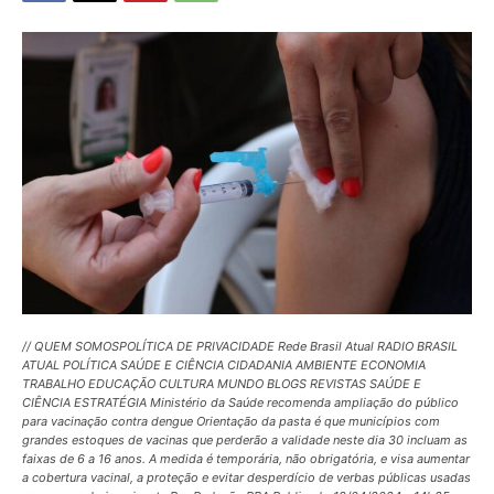
// QUEM SOMOSPOLÍTICA DE PRIVACIDADE Rede Brasil Atual RADIO BRASIL
ATUAL POLÍTICA SAÚDE E CIÊNCIA CIDADANIA AMBIENTE ECONOMIA
TRABALHO EDUCAÇÃO CULTURA MUNDO BLOGS REVISTAS SAÚDE E
CIÊNCIA ESTRATÉGIA Ministério da Saúde recomenda ampliação do público
para vacinação contra dengue Orientação da pasta é que municípios com
grandes estoques de vacinas que perderão a validade neste dia 30 incluam as
faixas de 6 a 16 anos. A medida é temporária, não obrigatória, e visa aumentar
a cobertura vacinal, a proteção e evitar desperdício de verbas públicas usadas