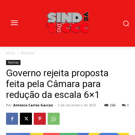
Início
Notícias
Notícias
Governo rejeita proposta
feita pela Câmara para
redução da escala 6×1
Por
Antonio Carlos Garcez
-
3 de dezembro de 2025
266
0