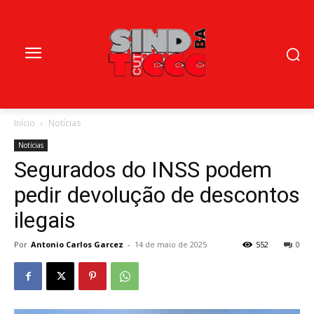
Início
Notícias
Notícias
Segurados do INSS podem
pedir devolução de descontos
ilegais
Por
Antonio Carlos Garcez
-
14 de maio de 2025
552
0