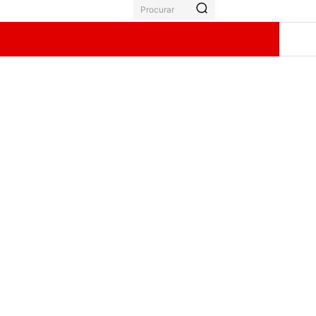
Procurar
ÃO
GALERIA
BOLETO
MORE