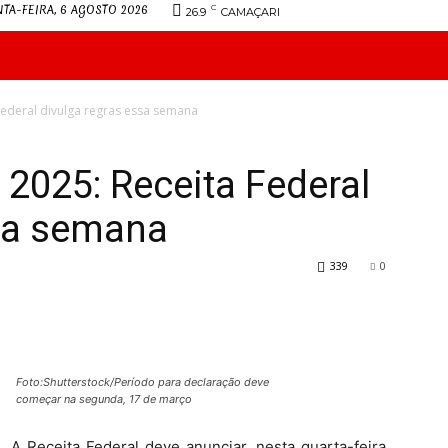
TA-FEIRA, 6 AGOSTO 2026
C
26.9
CAMAÇARI
INFORMATIVO
JURÍDICO
DIRETORIA
CONVENÇ
ederal divulga regras essa semana
2025: Receita Federal
ssa semana
339
0
Foto:Shutterstock/Período para declaração deve
começar na segunda, 17 de março
A Receita Federal deve anunciar, nesta quarta-feira