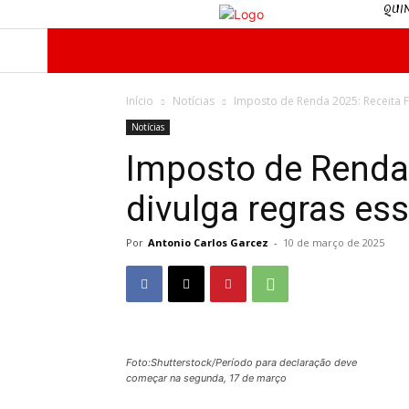
QUIN
INÍCIO
O SINDICATO
NOTÍCIAS
Início
Notícias
Imposto de Renda 2025: Receita F
Notícias
Imposto de Renda 
divulga regras e
Por
Antonio Carlos Garcez
-
10 de março de 2025
Foto:Shutterstock/Período para declaração deve
começar na segunda, 17 de março