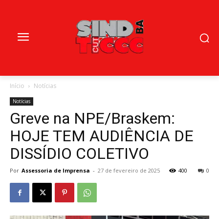
Início
Notícias
Notícias
Greve na NPE/Braskem:
HOJE TEM AUDIÊNCIA DE
DISSÍDIO COLETIVO
Por
Assessoria de Imprensa
-
27 de fevereiro de 2025
400
0