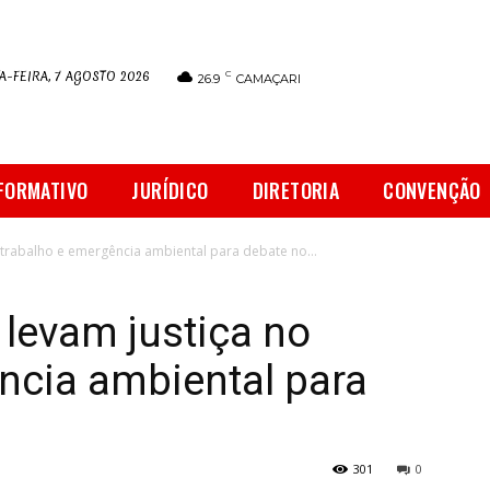
A-FEIRA, 7 AGOSTO 2026
C
26.9
CAMAÇARI
FORMATIVO
JURÍDICO
DIRETORIA
CONVENÇÃO
o trabalho e emergência ambiental para debate no...
 levam justiça no
ncia ambiental para
301
0