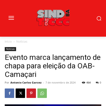
Início
Notícias
Notícias
Evento marca lançamento de
chapa para eleição da OAB-
Camaçari
Por
Antonio Carlos Garcez
-
7 de novembro de 2024
464
0