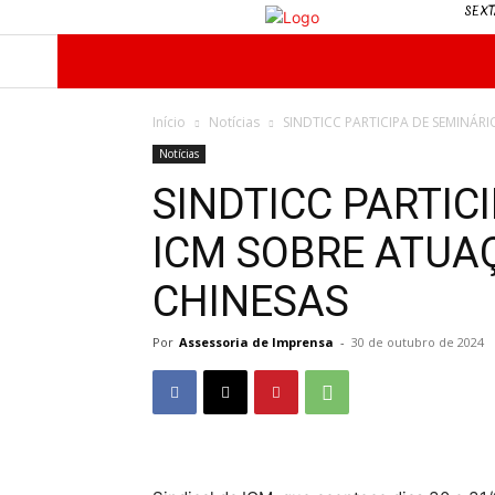
SEXT
INÍCIO
O SINDICATO
NOTÍCIAS
Início
Notícias
SINDTICC PARTICIPA DE SEMINÁR
Notícias
SINDTICC PARTIC
ICM SOBRE ATUA
CHINESAS
Por
Assessoria de Imprensa
-
30 de outubro de 2024