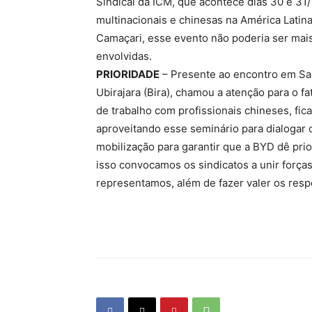
Sindical da ICM, que acontece dias 30 e 3
multinacionais e chinesas na América Latin
Camaçari, esse evento não poderia ser mais
envolvidas.
PRIORIDADE
– Presente ao encontro em Sal
Ubirajara (Bira), chamou a atenção para o 
de trabalho com profissionais chineses, fi
aproveitando esse seminário para dialogar 
mobilização para garantir que a BYD dê pri
isso convocamos os sindicatos a unir força
representamos, além de fazer valer os respec