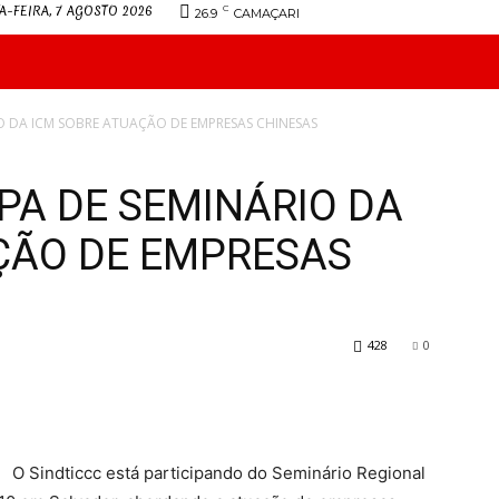
A-FEIRA, 7 AGOSTO 2026
C
26.9
CAMAÇARI
INFORMATIVO
JURÍDICO
DIRETORIA
CONVENÇ
IO DA ICM SOBRE ATUAÇÃO DE EMPRESAS CHINESAS
IPA DE SEMINÁRIO DA
ÇÃO DE EMPRESAS
428
0
O Sindticcc está participando do Seminário Regional