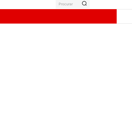
Procurar
ÃO
GALERIA
BOLETO
MORE