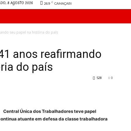
DO, 8 AGOSTO 2026
C
26.9
CAMAÇARI
INFORMATIVO
JURÍDICO
DIRETORIA
CONVENÇ
ando seu papel na história do país
 41 anos reafirmando
ria do país
528
0
Central Única dos Trabalhadores teve papel
 continua atuante em defesa da classe trabalhadora