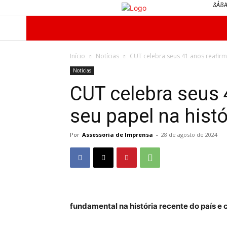
SÁBA
INÍCIO
O SINDICATO
NOTÍCIAS
Início
Notícias
CUT celebra seus 41 anos reafirm
Notícias
CUT celebra seus
seu papel na histó
Por
Assessoria de Imprensa
-
28 de agosto de 2024
fundamental na história recente do país e