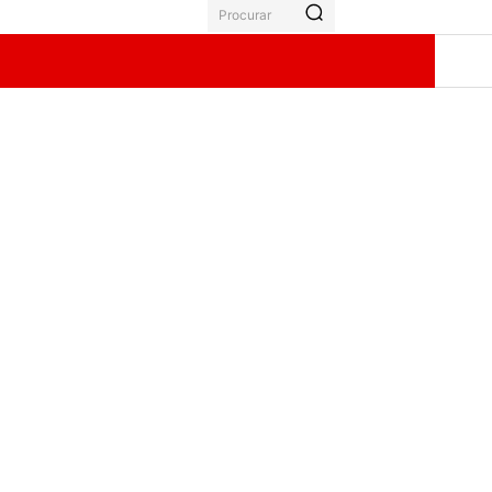
Procurar
ÃO
GALERIA
BOLETO
MORE