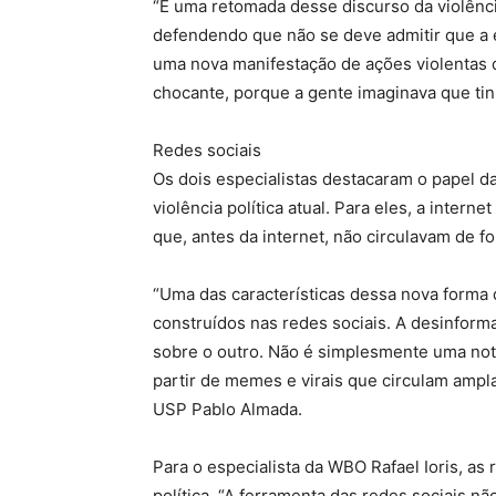
“É uma retomada desse discurso da violênci
defendendo que não se deve admitir que a 
uma nova manifestação de ações violentas d
chocante, porque a gente imaginava que tin
Redes sociais
Os dois especialistas destacaram o papel d
violência política atual. Para eles, a inter
que, antes da internet, não circulavam de f
“Uma das características dessa nova forma d
construídos nas redes sociais. A desinform
sobre o outro. Não é simplesmente uma notíc
partir de memes e virais que circulam ampl
USP Pablo Almada.
Para o especialista da WBO Rafael Ioris, as 
política. “A ferramenta das redes sociais n