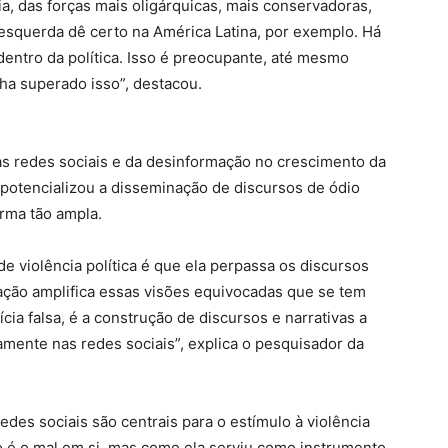
a, das forças mais oligárquicas, mais conservadoras,
esquerda dê certo na América Latina, por exemplo. Há
entro da política. Isso é preocupante, até mesmo
ha superado isso”, destacou.
as redes sociais e da desinformação no crescimento da
net potencializou a disseminação de discursos de ódio
orma tão ampla.
e violência política é que ela perpassa os discursos
ação amplifica essas visões equivocadas que se tem
ia falsa, é a construção de discursos e narrativas a
amente nas redes sociais”, explica o pesquisador da
redes sociais são centrais para o estímulo à violência
ão é o mal em si, mas como ela serviu como instrumento