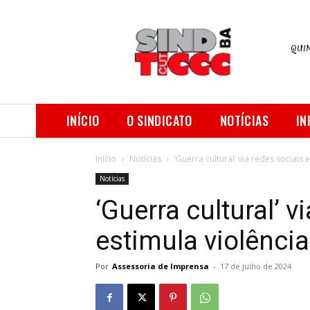
QUIN
INÍCIO
O SINDICATO
NOTÍCIAS
IN
Início
Notícias
‘Guerra cultural’ via redes sociais 
Notícias
‘Guerra cultural’ v
estimula violência
Por
Assessoria de Imprensa
-
17 de julho de 2024