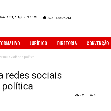
TA-FEIRA, 6 AGOSTO 2026
C
26.9
CAMAÇARI
FORMATIVO
JURÍDICO
DIRETORIA
CONVENÇÃO
estimula violência política
ia redes sociais
 política
453
0